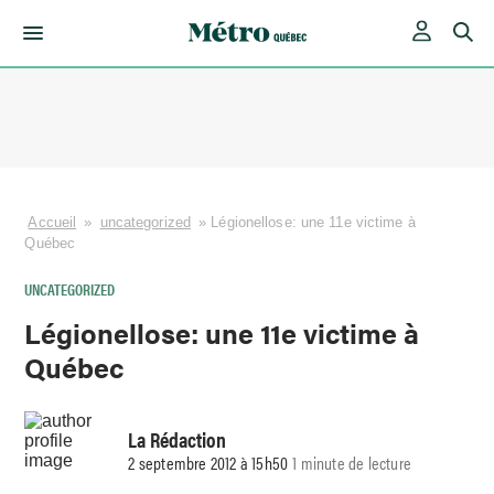
Skip
to
content
Accueil
»
uncategorized
»
Légionellose: une 11e victime à
Québec
UNCATEGORIZED
Légionellose: une 11e victime à
Québec
La Rédaction
2 septembre 2012 à 15h50
1 minute de lecture