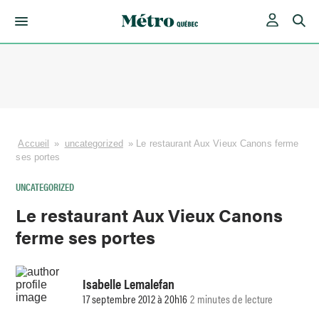
Skip
to
content
Accueil
»
uncategorized
»
Le restaurant Aux Vieux Canons ferme
ses portes
UNCATEGORIZED
Le restaurant Aux Vieux Canons
ferme ses portes
Isabelle Lemalefan
17 septembre 2012 à 20h16
2 minutes de lecture