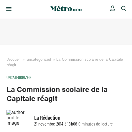
Skip
to
content
Accueil
»
uncategorized
»
La Commission scolaire de la Capitale
réagit
UNCATEGORIZED
La Commission scolaire de la
Capitale réagit
La Rédaction
21 novembre 2014 à 18h08
0 minutes de lecture