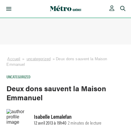
Skip
to
content
Accueil
»
uncategorized
»
Deux dons sauvent la Maison
Emmanuel
UNCATEGORIZED
Deux dons sauvent la Maison
Emmanuel
Isabelle Lemalefan
12 avril 2013 à 19h40
2 minutes de lecture