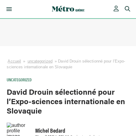
Skip
to
content
Accueil
»
uncategorized
»
David Drouin sélectionné pour l’Expo-
sciences internationale en Slovaquie
UNCATEGORIZED
David Drouin sélectionné pour
l’Expo-sciences internationale en
Slovaquie
Michel Bedard