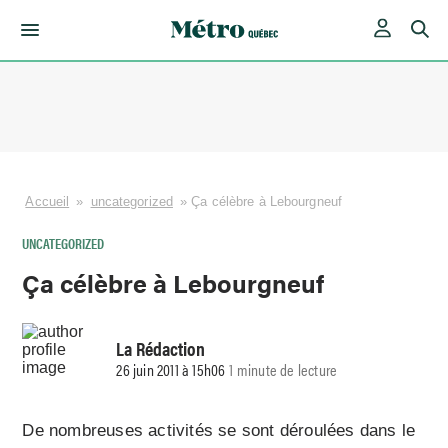
Skip
to
content
Accueil
»
uncategorized
»
Ça célèbre à Lebourgneuf
UNCATEGORIZED
Ça célèbre à Lebourgneuf
La Rédaction
26 juin 2011 à 15h06
1 minute de lecture
De nombreuses activités se sont déroulées dans le