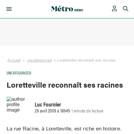
Skip
to
content
Accueil
»
uncategorized
»
Loretteville reconnaît ses racines
UNCATEGORIZED
Loretteville reconnaît ses racines
Luc Fournier
28 avril 2009 à 18h49
1 minute de lecture
La rue Racine, à Loretteville, est riche en histoire.