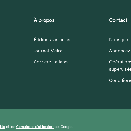
À propos
Contact
Éditions virtuelles
Nous join
Journal Métro
Annoncez 
Corriere Italiano
Opérations
supervisé
Conditions
lité
et les
Conditions d'utilisation
de Google.