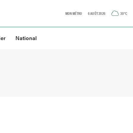
MON MÉTRO
6 AOÛT 2026
30
°C
ier
National