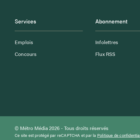
Services
Abonnement
Emplois
Infolettres
Concours
Flux RSS
© Métro Média 2026 - Tous droits réservés
Ce site est protégé par reCAPTCHA et par la
Politique de confidentia