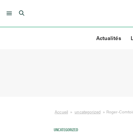
Skip
to
Actualités
content
Accueil
»
uncategorized
»
Roger-Comtois 
UNCATEGORIZED