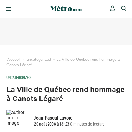
Skip
to
content
Accueil
»
uncategorized
»
La Ville de Québec rend hommage à
Canots Légaré
UNCATEGORIZED
La Ville de Québec rend hommage
à Canots Légaré
Jean-Pascal Lavoie
20 août 2008 à 18h23
0 minutes de lecture