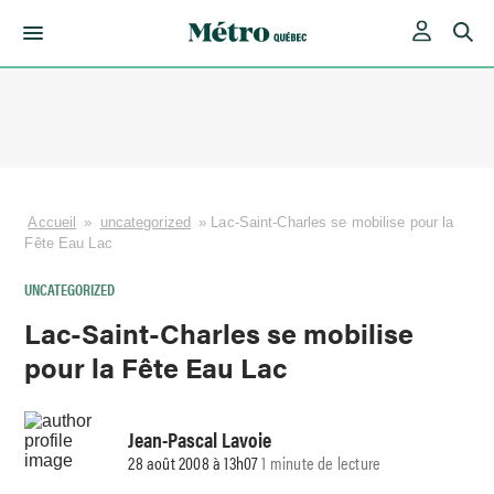
Skip
to
content
Accueil
»
uncategorized
»
Lac-Saint-Charles se mobilise pour la
Fête Eau Lac
UNCATEGORIZED
Lac-Saint-Charles se mobilise
pour la Fête Eau Lac
Jean-Pascal Lavoie
28 août 2008 à 13h07
1 minute de lecture