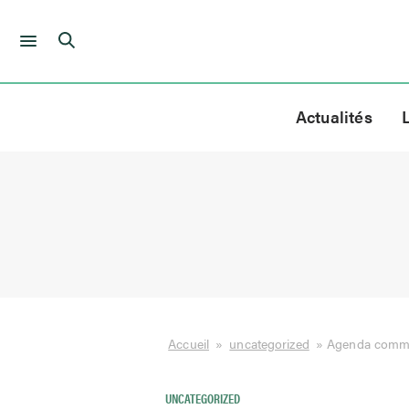
Skip
to
Actualités
content
Accueil
»
uncategorized
»
Agenda commu
UNCATEGORIZED