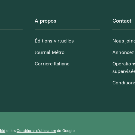
À propos
Contact
Éditions virtuelles
Nous join
Journal Métro
Annoncez 
Corriere Italiano
Opérations
supervisé
Conditions
lité
et les
Conditions d'utilisation
de Google.