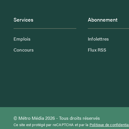
Services
Abonnement
Emplois
Infolettres
Concours
Flux RSS
© Métro Média 2026 - Tous droits réservés
Ce site est protégé par reCAPTCHA et par la
Politique de confidentia