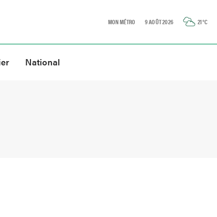
MON MÉTRO
9 AOÛT 2026
21
°C
ier
National