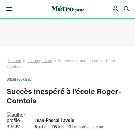
Skip
to
content
Accueil
»
uncategorized
»
Succès inespéré à l’école Roger-
Comtois
UNCATEGORIZED
Succès inespéré à l’école Roger-
Comtois
Jean-Pascal Lavoie
8 juillet 2008 à 19h03
1 minute de lecture