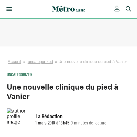
Skip
to
content
Accueil
»
uncategorized
»
Une nouvelle clinique du pied à Vanier
UNCATEGORIZED
Une nouvelle clinique du pied à
Vanier
La Rédaction
1 mars 2010 à 18h45
0 minutes de lecture