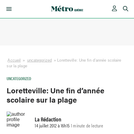
Skip
to
content
Accueil
»
uncategorized
»
Loretteville: Une fin d’année scolaire
sur la plage
UNCATEGORIZED
Loretteville
: Une fin d’année
scolaire sur la plage
La Rédaction
14 juillet 2012 à 16h15
1 minute de lecture