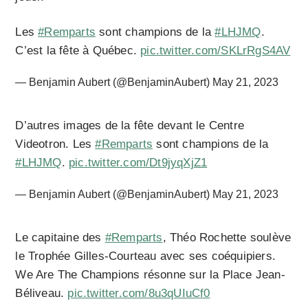
Les
#Remparts
sont champions de la
#LHJMQ
.
C’est la fête à Québec.
pic.twitter.com/SKLrRgS4AV
— Benjamin Aubert (@BenjaminAubert)
May 21, 2023
D’autres images de la fête devant le Centre
Videotron. Les
#Remparts
sont champions de la
#LHJMQ
.
pic.twitter.com/Dt9jyqXjZ1
— Benjamin Aubert (@BenjaminAubert)
May 21, 2023
Le capitaine des
#Remparts
, Théo Rochette soulève
le Trophée Gilles-Courteau avec ses coéquipiers.
We Are The Champions résonne sur la Place Jean-
Béliveau.
pic.twitter.com/8u3qUIuCf0