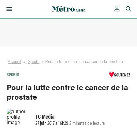
Skip
to
content
Accueil
»
Sports
»
Pour la lutte contre le cancer de la prostate
SPORTS
SOUTENEZ
Pour la lutte contre le cancer de la
prostate
TC Media
27 juin 2017 à 16h29
2 minutes de lecture