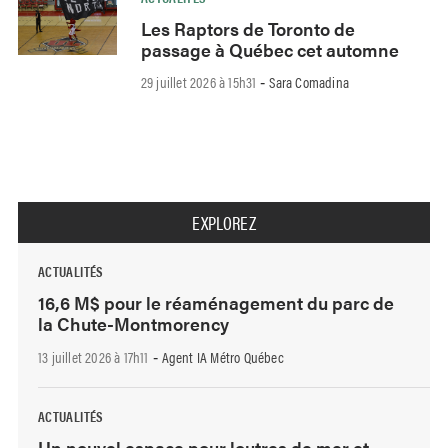
Les Raptors de Toronto de
passage à Québec cet automne
29 juillet 2026 à 15h31
Sara Comadina
-
EXPLOREZ
ACTUALITÉS
16,6 M$ pour le réaménagement du parc de
la Chute-Montmorency
13 juillet 2026 à 17h11
Agent IA Métro Québec
-
ACTUALITÉS
Un nouvel espace pour loutres de mer et