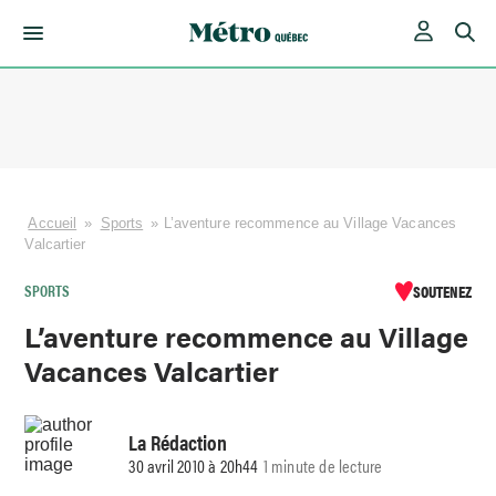
Skip
to
content
Accueil
»
Sports
»
L’aventure recommence au Village Vacances
Valcartier
SPORTS
SOUTENEZ
L’aventure recommence au Village
Vacances Valcartier
La Rédaction
30 avril 2010 à 20h44
1 minute de lecture