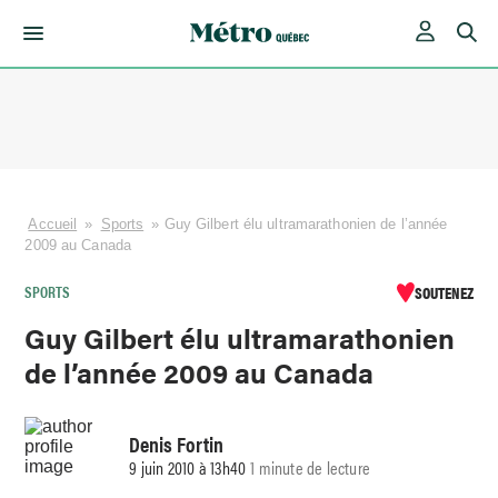
Skip
to
content
Accueil
»
Sports
»
Guy Gilbert élu ultramarathonien de l’année
2009 au Canada
SPORTS
SOUTENEZ
Guy Gilbert élu ultramarathonien
de l’année 2009 au Canada
Denis Fortin
9 juin 2010 à 13h40
1 minute de lecture