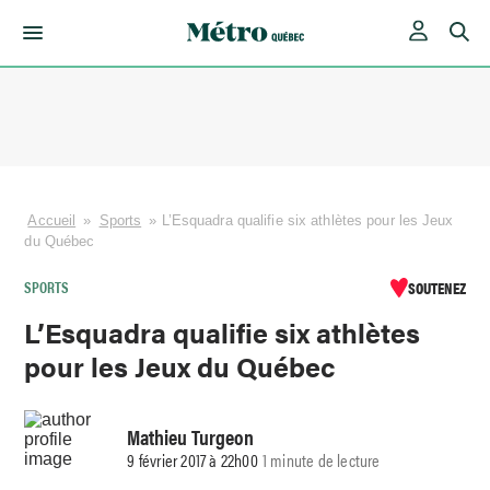
Skip
to
content
Accueil
»
Sports
»
L’Esquadra qualifie six athlètes pour les Jeux
du Québec
SPORTS
SOUTENEZ
L’Esquadra qualifie six athlètes
pour les Jeux du Québec
Mathieu Turgeon
9 février 2017 à 22h00
1 minute de lecture