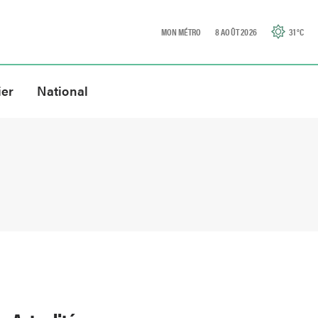
MON MÉTRO
8 AOÛT 2026
31
°C
ier
National