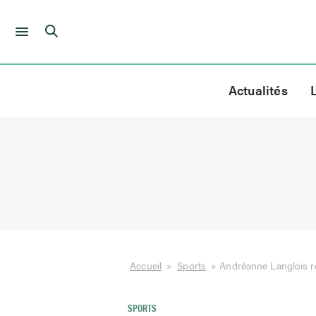
Skip
to
Actualités
content
Accueil
»
Sports
»
Andréanne Langlois r
SPORTS