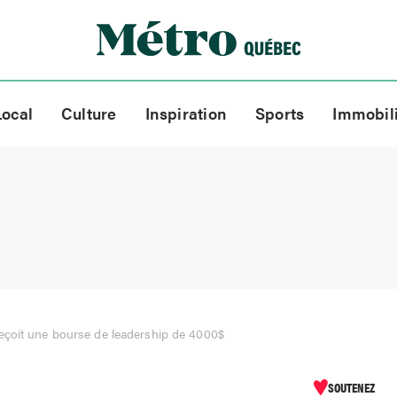
Local
Culture
Inspiration
Sports
Immobil
eçoit une bourse de leadership de 4000$
SOUTENEZ