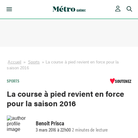
Skip
to
content
Accueil
»
Sports
»
La course à pied revient en force pour la
saison 2016
SPORTS
SOUTENEZ
La course à pied revient en force
pour la saison 2016
Benoit Prisca
3 mars 2016 à 22h00
2 minutes de lecture