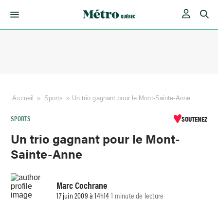
Skip
to
content
Accueil
»
Sports
»
Un trio gagnant pour le Mont-Sainte-Anne
SPORTS
SOUTENEZ
Un trio gagnant pour le Mont-
Sainte-Anne
Marc Cochrane
17 juin 2009 à 14h14
1 minute de lecture