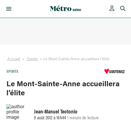
Skip
to
content
Accueil
»
Sports
»
Le Mont-Sainte-Anne accueillera l’élite
SPORTS
SOUTENEZ
Le Mont-Sainte-Anne accueillera
l’élite
Jean-Manuel Teotonio
9 août 2012 à 16h44
1 minute de lecture