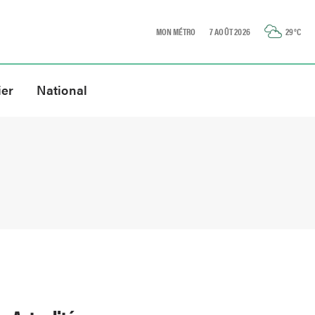
MON MÉTRO
7 AOÛT 2026
29
°C
ier
National