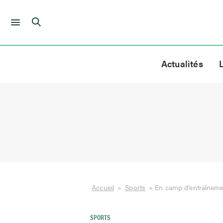
Skip
to
Actualités
content
Accueil
»
Sports
»
En camp d’entraîneme
SPORTS