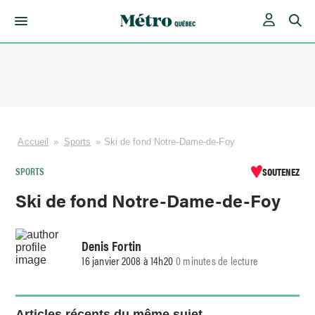
Skip
to
content
Accueil
»
Sports
»
Ski de fond Notre-Dame-de-Foy
SPORTS
SOUTENEZ
Ski de fond Notre-Dame-de-Foy
Denis Fortin
16 janvier 2008 à 14h20
0 minutes de lecture
Articles récents du même sujet