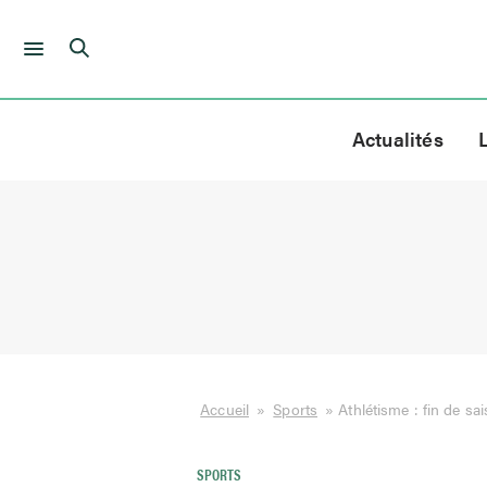
Skip
to
Actualités
content
Accueil
»
Sports
»
Athlétisme : fin de s
SPORTS