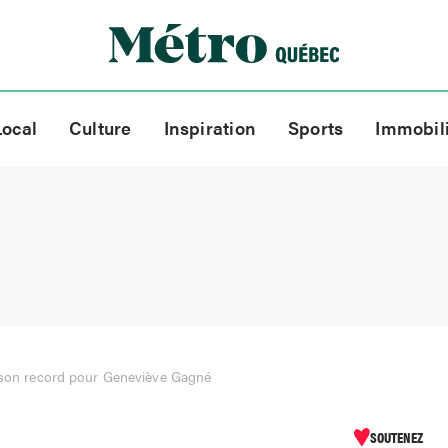
Local
Culture
Inspiration
Sports
Immobil
aison record pour Geneviève Gagné
SOUTENEZ