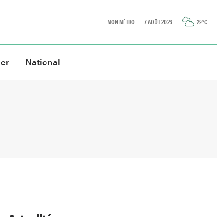
MON MÉTRO
7 AOÛT 2026
29
°C
ier
National