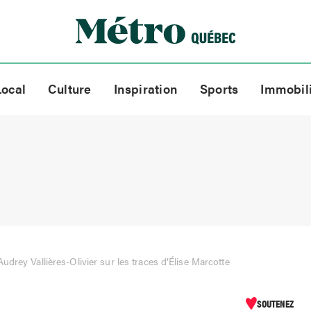
Local
Culture
Inspiration
Sports
Immobil
drey Vallières-Olivier sur les traces d’Élise Marcotte
SOUTENEZ