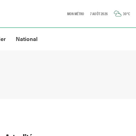
MON MÉTRO
7 AOÛT 2026
30
°C
ier
National