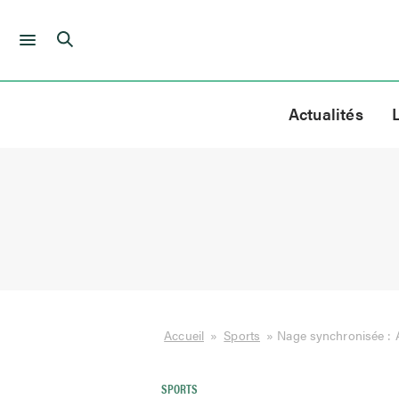
Skip
to
Actualités
content
Accueil
»
Sports
»
Nage synchronisée : Au
SPORTS