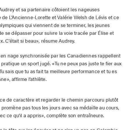
. Audrey et sa partenaire côtoient les nageuses
 de L’Ancienne-Lorette et Valérie Welsh de Lévis et ce
olympiques qui viennent de se terminer, les jeunes
e se dépasser pour suivre la voie tracée par Élise et
ux. C’était si beau», résume Audrey.
 en nage synchronisée par les Canadiennes rappellent
e pratique un sport jugé. «Tu ne peux pas juste te fier aux
Tu sais que tu as fait ta meilleure performance et tu es
e», affirme l’athlète.
rce de caractère et regarder le chemin parcouru plutôt
e promène pas tous les jours avec sa médaille au cours,
vec ce qu’il a appris», complète son entraîneure.
 la tête sur les épaules et ne s’en va pas en Colombie