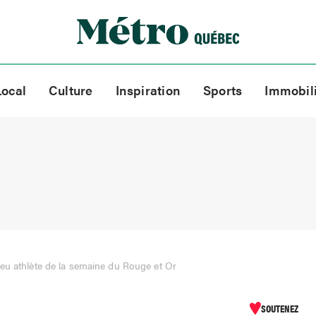
Local
Culture
Inspiration
Sports
Immobil
eu athlète de la semaine du Rouge et Or
SOUTENEZ