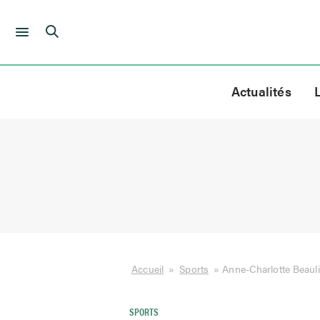
Skip
to
Actualités
content
Accueil
»
Sports
»
Anne-Charlotte Beauli
SPORTS