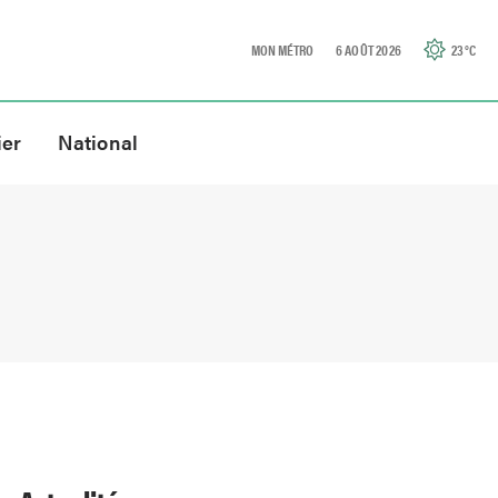
MON MÉTRO
6 AOÛT 2026
23
°C
ier
National