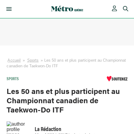
Skip
to
content
Accueil
»
Sports
»
Les 50 ans et plus participent au Championnat
canadien de Taekwon-Do ITF
SPORTS
SOUTENEZ
Les 50 ans et plus participent au
Championnat canadien de
Taekwon-Do ITF
La Rédaction