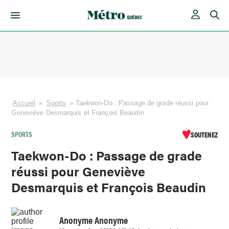
Skip
to
content
Accueil
»
Sports
»
Taekwon-Do : Passage de grade réussi pour
Geneviève Desmarquis et François Beaudin
SPORTS
SOUTENEZ
Taekwon-Do : Passage de grade
réussi pour Geneviève
Desmarquis et François Beaudin
Anonyme Anonyme