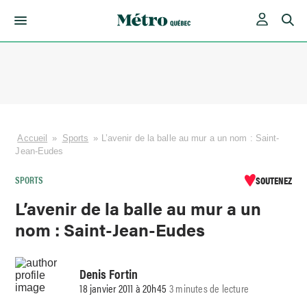
Skip
to
content
Accueil
»
Sports
»
L’avenir de la balle au mur a un nom : Saint-
Jean-Eudes
SPORTS
SOUTENEZ
L’avenir de la balle au mur a un
nom : Saint-Jean-Eudes
Denis Fortin
18 janvier 2011 à 20h45
3 minutes de lecture