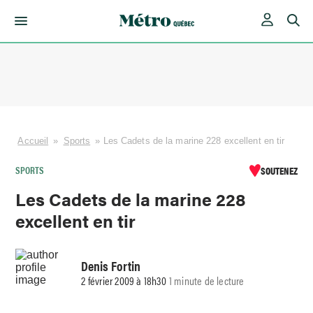
Skip
to
content
Accueil
»
Sports
»
Les Cadets de la marine 228 excellent en tir
SPORTS
SOUTENEZ
Les Cadets de la marine 228
excellent en tir
Denis Fortin
2 février 2009 à 18h30
1 minute de lecture