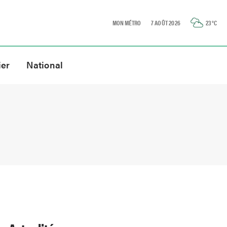
MON MÉTRO
7 AOÛT 2026
23
°C
ier
National