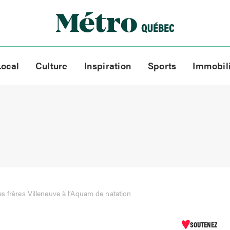
Local
Culture
Inspiration
Sports
Immobil
es frères Villeneuve à l’Aquam de natation
SOUTENEZ