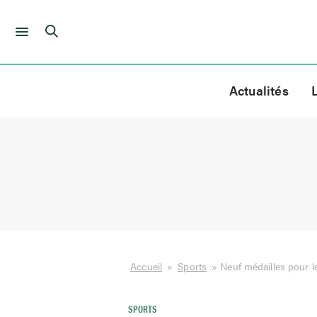
Skip
to
Actualités
content
Accueil
»
Sports
»
Neuf médailles pour l
SPORTS