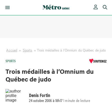
Skip
to
content
Accueil
»
Sports
»
Trois médailles à l’Omnium du Québec de judo
SPORTS
SOUTENEZ
Trois médailles à l’Omnium du
Québec de judo
Denis Fortin
24 octobre 2006 à 18h17
1 minute de lecture