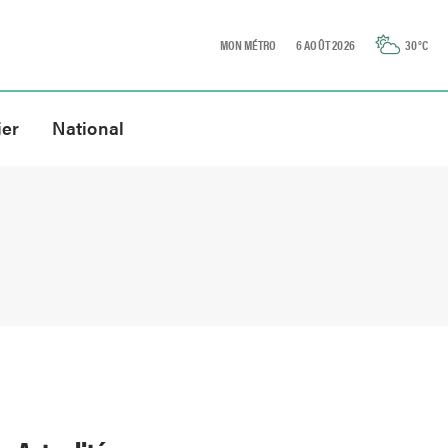
MON MÉTRO
6 AOÛT 2026
30
°C
ier
National