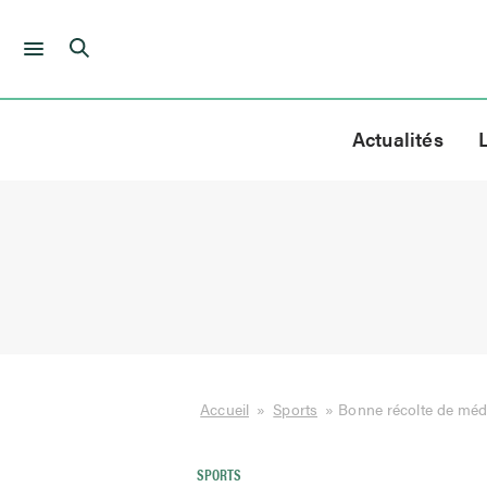
Skip
to
Actualités
content
Accueil
»
Sports
»
Bonne récolte de méd
SPORTS