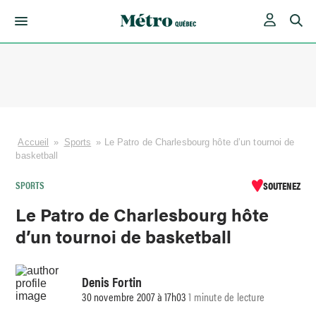
Skip
to
content
Accueil
»
Sports
»
Le Patro de Charlesbourg hôte d’un tournoi de
basketball
SPORTS
SOUTENEZ
Le Patro de Charlesbourg hôte
d’un tournoi de basketball
Denis Fortin
30 novembre 2007 à 17h03
1 minute de lecture