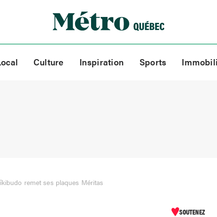
Local
Culture
Inspiration
Sports
Immobil
aïkibudo remet ses plaques Méritas
SOUTENEZ