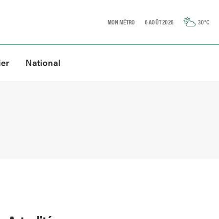
MON MÉTRO
6 AOÛT 2026
30
°C
ier
National