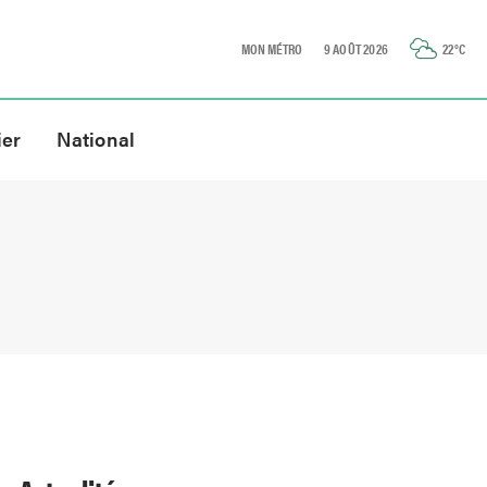
MON MÉTRO
9 AOÛT 2026
22
°C
ier
National