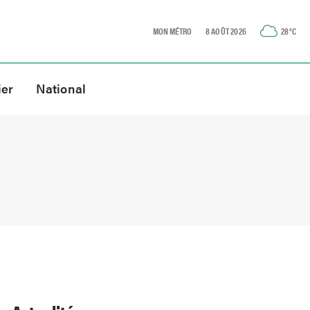
MON MÉTRO
8 AOÛT 2026
28
°C
ier
National