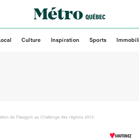
Local
Culture
Inspiration
Sports
Immobil
ation de Flexigym au Challenge des régions 2013
SOUTENEZ