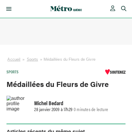
Skip
to
content
Accueil
»
Sports
»
Médaillées du Fleurs de Givre
SPORTS
SOUTENEZ
Médaillées du Fleurs de Givre
Michel Bedard
28 janvier 2009 à 17h29
0 minutes de lecture
Articles récents du même sujet