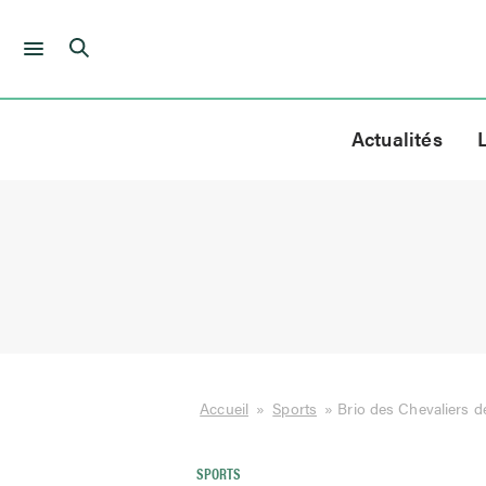
Skip
to
Actualités
content
Accueil
»
Sports
»
Brio des Chevaliers de
SPORTS