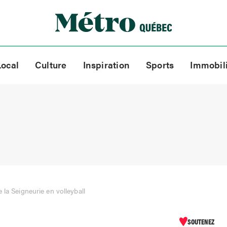
Local
Culture
Inspiration
Sports
Immobil
 la Seigneurie en volleyball
SOUTENEZ