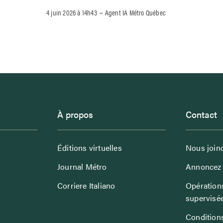
–
4 juin 2026 à 14h43
Agent IA Métro Québec
À propos
Contact
Éditions virtuelles
Nous join
Journal Métro
Annoncez 
Corriere Italiano
Opérations
supervisé
Conditions