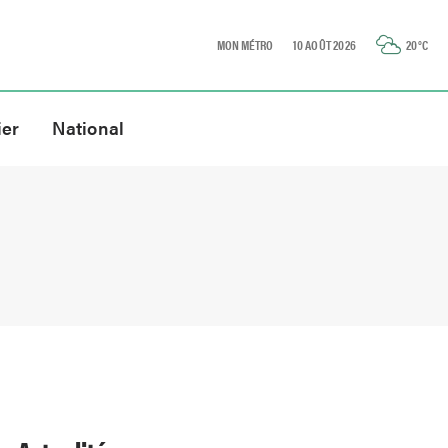
MON MÉTRO
10 AOÛT 2026
20
°C
ier
National