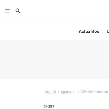
Skip
to
Actualités
content
Accueil
»
Sports
»
Le CPA Villeneuve s
SPORTS