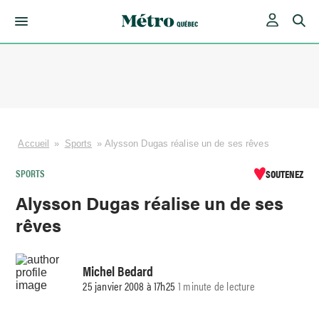
Skip
to
content
Accueil
»
Sports
»
Alysson Dugas réalise un de ses rêves
SPORTS
SOUTENEZ
Alysson Dugas réalise un de ses
rêves
Michel Bedard
25 janvier 2008 à 17h25
1 minute de lecture