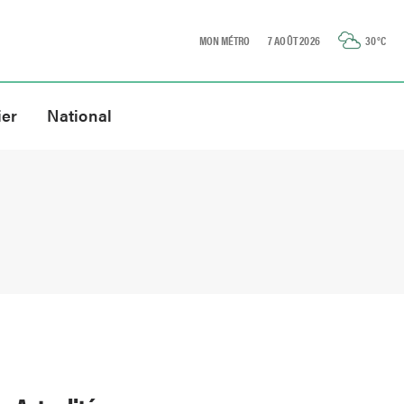
MON MÉTRO
7 AOÛT 2026
30
°C
ier
National