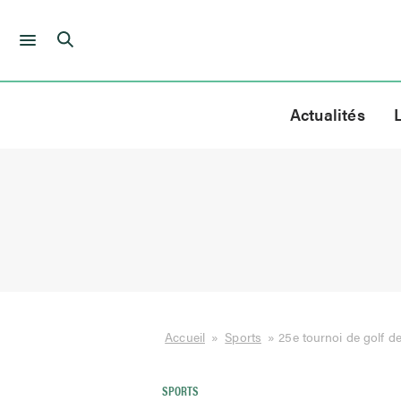
Skip
to
Actualités
content
Accueil
»
Sports
»
25e tournoi de golf d
SPORTS