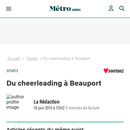
Skip
to
content
Accueil
»
Sports
»
Du cheerleading à Beauport
SPORTS
SOUTENEZ
Du cheerleading à Beauport
La Rédaction
18 juin 2010 à 15h12
0 minutes de lecture
Articles récents du même sujet