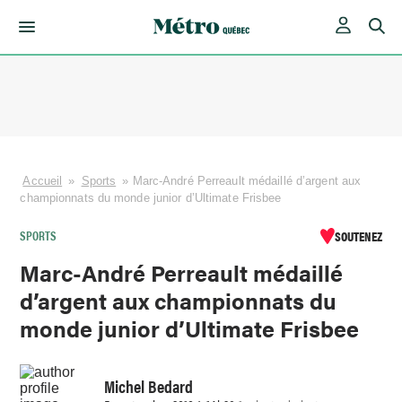
Skip
to
content
Accueil
»
Sports
»
Marc-André Perreault médaillé d’argent aux
championnats du monde junior d’Ultimate Frisbee
SPORTS
SOUTENEZ
Marc-André Perreault médaillé
d’argent aux championnats du
monde junior d’Ultimate Frisbee
Michel Bedard