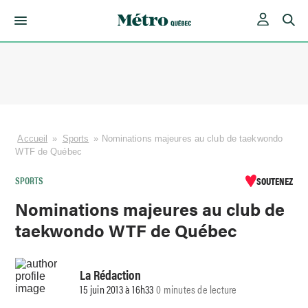
Skip
to
content
Accueil
»
Sports
»
Nominations majeures au club de taekwondo
WTF de Québec
SPORTS
SOUTENEZ
Nominations majeures au club de
taekwondo WTF de Québec
La Rédaction
15 juin 2013 à 16h33
0 minutes de lecture