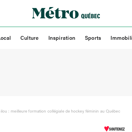
Local
Culture
Inspiration
Sports
Immobil
lou : meilleure formation collégiale de hockey féminin au Québec
SOUTENEZ