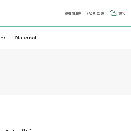
MON MÉTRO
7 AOÛT 2026
30
°C
ier
National