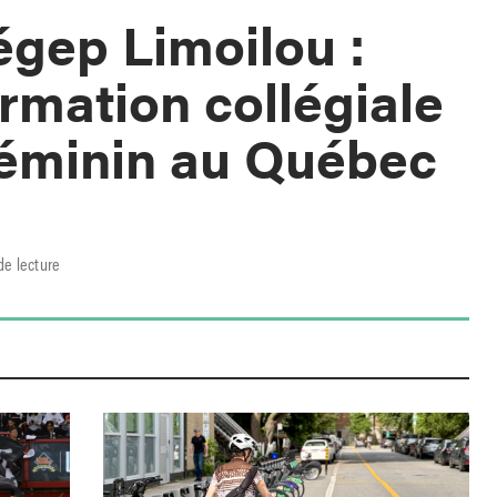
égep Limoilou :
ormation collégiale
féminin au Québec
de lecture