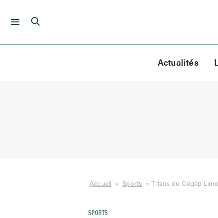
Skip
to
Actualités
content
Accueil
»
Sports
»
Titans du Cégep Limoi
SPORTS