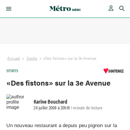
Skip
to
content
Accueil
»
Sports
»
«Des fistons» sur la 3e Avenue
SPORTS
SOUTENEZ
«Des fistons» sur la 3e Avenue
Karine Bouchard
24 juillet 2008 à 20h16
1 minute de lecture
Un nouveau restaurant a depuis peu pignon sur la