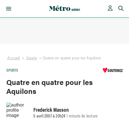
Skip
to
content
Accueil
»
Sports
»
Quatre en quatre pour les Aquilons
SPORTS
SOUTENEZ
Quatre en quatre pour les
Aquilons
Frederick Masson
5 avril 2007 à 20h24
1 minute de lecture